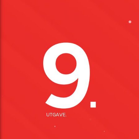
U
T
G
A
V
E.