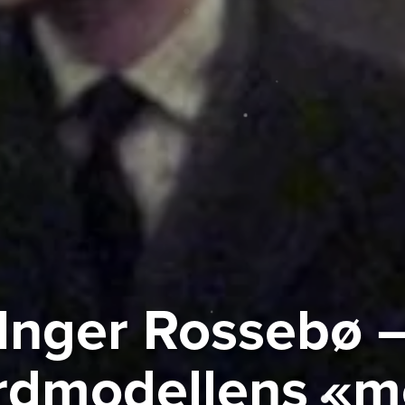
Inger Rossebø 
rdmodellens «m