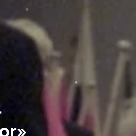
–
or»